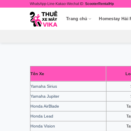
Skip
WhatsApp-Line-Kakao-Wechat ID:
ScooterRentalHp
to
content
Trang chủ
Homestay Hải
Tên Xe
Lo
Yamaha Sirius
Yamaha Jupiter
Honda AirBlade
Ta
Honda Lead
Ta
Honda Vision
Ta