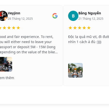
Veyjinn
Bằng Nguyễn
B
26 Tháng 12, 2025
21 Tháng 12, 2025
★★★★★
★★★★★
ood and fair experience. To rent,
Độc lạ quả mũ vịt, đi đư
ou will either need to leave your
nhìn 1 cách á đù :))))
assport or deposit 5M - 15M Dong
epending on the value of the bike.
he staff is very nice and
ommunicative. Definetly
ecommend! Greetings from Poland!
🇱❤️🇻🇳
em thêm