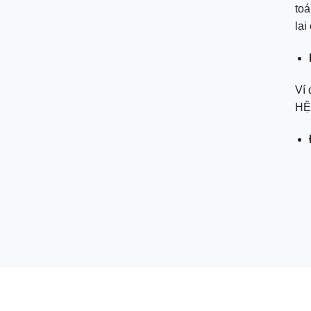
toá
lại
Ví 
HỆ 