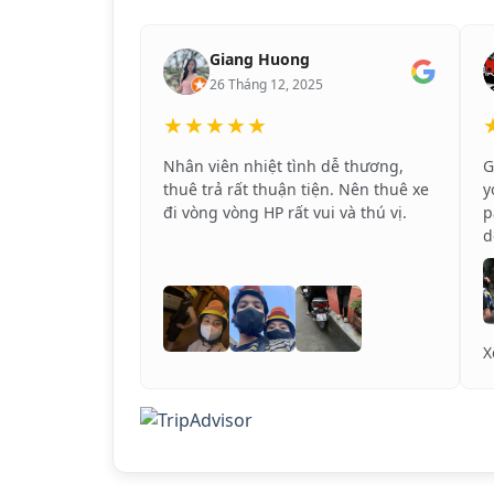
Giang Huong
26 Tháng 12, 2025
★★★★★
Nhân viên nhiệt tình dễ thương,
G
thuê trả rất thuận tiện. Nên thuê xe
y
đi vòng vòng HP rất vui và thú vị.
p
d
T
c
r

X