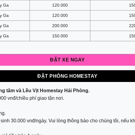
y Ga
120.000
15
y Ga
120.000
15
y Ga
200.000
22
y Ga
150.000
15
ĐẶT XE NGAY
ĐẶT PHÒNG HOMESTAY
rung tâm và Lều Vịt Homestay Hải Phòng.
000 vnđ/chiều phí giao tận nơi.
ng.
t sinh 30.000 vnđ/ngày. Vui lòng thông báo cho chúng tôi, nếu 