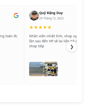
Quý Đặng Duy
29 Tháng 12, 2025
★★★★★
★
ờng toàn đc
Nhân viên nhiệt tình, shop uy tín,
TỐT
lần sau đến HP sẽ lại liên hệ đến
❯
shop tiếp