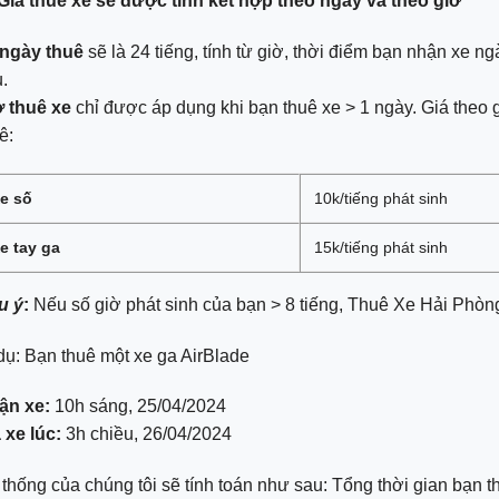
Giá thuê xe sẽ được tính kết hợp theo ngày và theo giờ
 ngày thuê
sẽ là 24 tiếng, tính từ giờ, thời điểm bạn nhận xe
.
ờ thuê xe
chỉ được áp dụng khi bạn thuê xe > 1 ngày. Giá theo g
ê:
e số
10k/tiếng phát sinh
e tay ga
15k/tiếng phát sinh
u ý
:
Nếu số giờ phát sinh của bạn > 8 tiếng, Thuê Xe Hải Phòng 
dụ: Bạn thuê một xe ga AirBlade
ận xe:
10h sáng, 25/04/2024
 xe lúc:
3h chiều, 26/04/2024
thống của chúng tôi sẽ tính toán như sau: Tổng thời gian bạn th