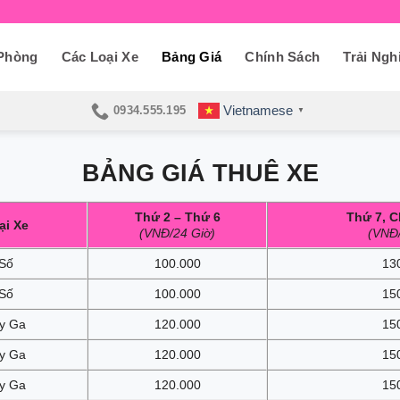
 Phòng
Các Loại Xe
Bảng Giá
Chính Sách
Trải Ngh
Vietnamese
0934.555.195
▼
BẢNG GIÁ THUÊ XE
Thứ 2 – Thứ 6
Thứ 7, C
ại Xe
(VNĐ/24 Giờ)
(VNĐ/
Số
100.000
13
Số
100.000
15
y Ga
120.000
15
y Ga
120.000
15
y Ga
120.000
15