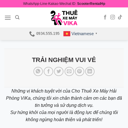
Skip
WhatsApp-Line-Kakao-Wechat ID:
ScooterRentalHp
to
content
Vietnamese
0934.555.195
▼
TRẢI NGHIỆM VUI VẺ
Những vị khách tuyệt vời của Cho Thuê Xe Máy Hải
Phòng ViKa, chúng tôi xin chân thành cảm ơn các bạn đã
tin tưởng và sử dụng dịch vụ.
Sự hứng khởi của mọi người là động lực để chúng tôi
không ngừng hoàn thiện và phát triển!