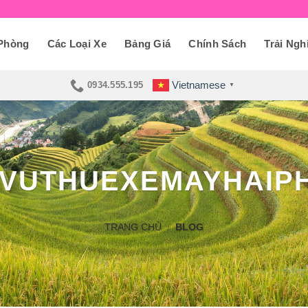
 Phòng
Các Loại Xe
Bảng Giá
Chính Sách
Trải Ngh
Vietnamese
0934.555.195
▼
HVUTHUEXEMAYHAIP
TRANG CHỦ
/
BLOG