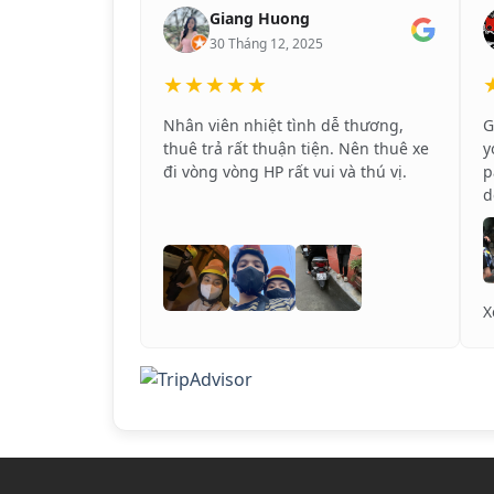
Giang Huong
30 Tháng 12, 2025
★★★★★
Nhân viên nhiệt tình dễ thương,
G
thuê trả rất thuận tiện. Nên thuê xe
y
đi vòng vòng HP rất vui và thú vị.
p
d
T
c
r

X