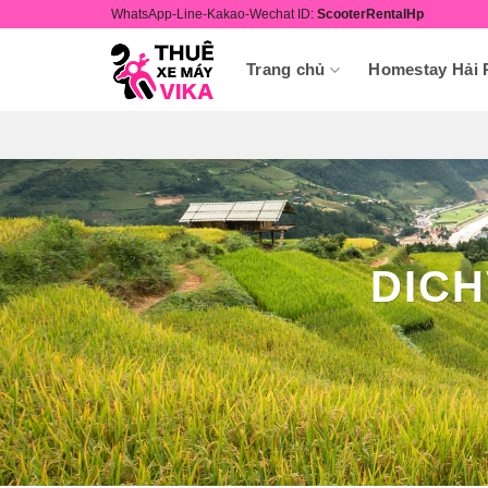
Skip
WhatsApp-Line-Kakao-Wechat ID:
ScooterRentalHp
to
content
Trang chủ
Homestay Hải
DIC