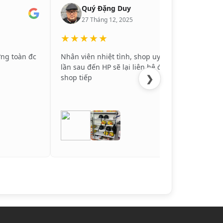
Quý Đặng Duy
27 Tháng 12, 2025
★★★★★
★
ờng toàn đc
Nhân viên nhiệt tình, shop uy tín,
TỐT
lần sau đến HP sẽ lại liên hệ đến
❯
shop tiếp