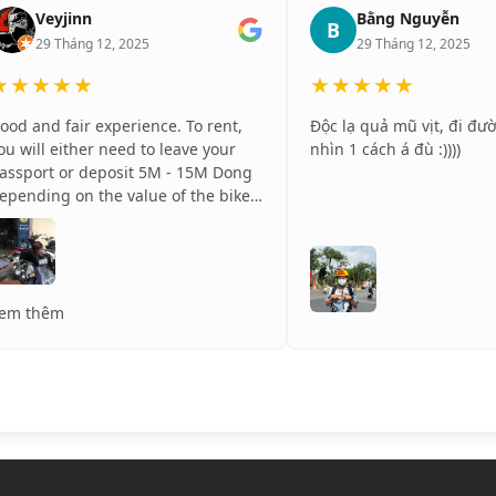
Veyjinn
Bằng Nguyễn
B
29 Tháng 12, 2025
29 Tháng 12, 2025
★★★★★
★★★★★
ood and fair experience. To rent,
Độc lạ quả mũ vịt, đi đư
ou will either need to leave your
nhìn 1 cách á đù :))))
assport or deposit 5M - 15M Dong
epending on the value of the bike.
he staff is very nice and
ommunicative. Definetly
ecommend! Greetings from Poland!
🇱❤️🇻🇳
em thêm