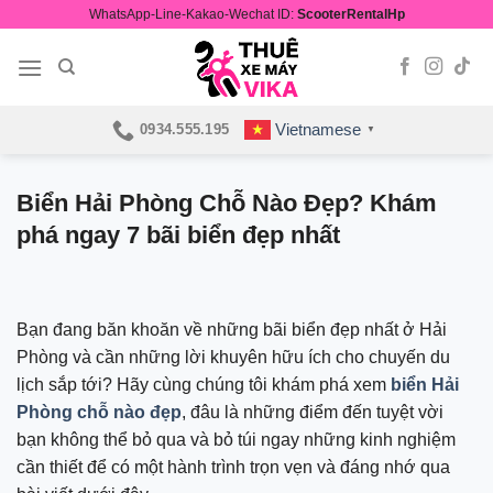
Skip
WhatsApp-Line-Kakao-Wechat ID:
ScooterRentalHp
to
content
Vietnamese
0934.555.195
▼
Biển Hải Phòng Chỗ Nào Đẹp? Khám
phá ngay 7 bãi biển đẹp nhất
Bạn đang băn khoăn về những bãi biển đẹp nhất ở Hải
Phòng và cần những lời khuyên hữu ích cho chuyến du
lịch sắp tới? Hãy cùng chúng tôi khám phá xem
biển Hải
Phòng chỗ nào đẹp
, đâu là những điểm đến tuyệt vời
bạn không thể bỏ qua và bỏ túi ngay những kinh nghiệm
cần thiết để có một hành trình trọn vẹn và đáng nhớ qua