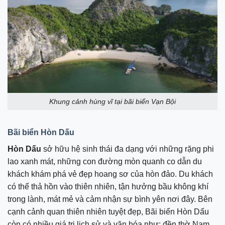
Khung cảnh hùng vĩ tại bãi biển Vạn Bội
Bãi biển Hòn Dấu
Hòn Dấu
sở hữu hệ sinh thái đa dạng với những rặng phi
lao xanh mát, những con đường mòn quanh co dẫn du
khách khám phá vẻ đẹp hoang sơ của hòn đảo. Du khách
có thể thả hồn vào thiên nhiên, tận hưởng bầu không khí
trong lành, mát mẻ và cảm nhận sự bình yên nơi đây. Bên
cạnh cảnh quan thiên nhiên tuyệt đẹp, Bãi biển Hòn Dấu
còn có nhiều giá trị lịch sử và văn hóa như: đền thờ Nam