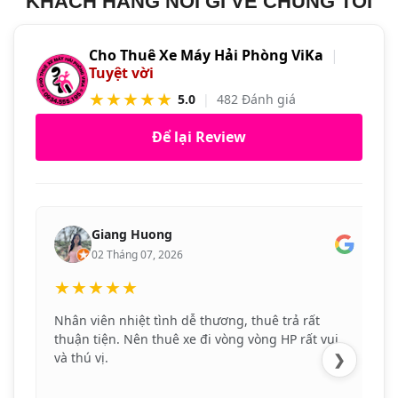
KHÁCH HÀNG NÓI GÌ VỀ CHÚNG TÔI
Cho Thuê Xe Máy Hải Phòng ViKa
|
Tuyệt vời
★★★★★
5.0
|
482 Đánh giá
Để lại Review
Giang Huong
02 Tháng 07, 2026
★★★★★
Nhân viên nhiệt tình dễ thương, thuê trả rất
thuận tiện. Nên thuê xe đi vòng vòng HP rất vui
và thú vị.
❯