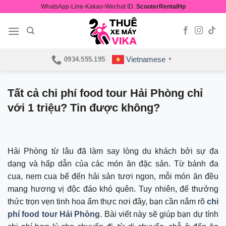
Skip
WhatsApp-Line-Kakao-Wechat ID:
ScooterRentalHp
to
content
Vietnamese
0934.555.195
▼
Tất cả chi phí food tour Hải Phòng chỉ
với 1 triệu? Tin được không?
Hải Phòng từ lâu đã làm say lòng du khách bởi sự đa
dạng và hấp dẫn của các món ăn đặc sản. Từ bánh đa
cua, nem cua bể đến hải sản tươi ngon, mỗi món ăn đều
mang hương vị độc đáo khó quên. Tuy nhiên, để thưởng
thức trọn vẹn tinh hoa ẩm thực nơi đây, bạn cần nắm rõ
chi
phí food tour Hải Phòng
. Bài viết này sẽ giúp bạn dự tính