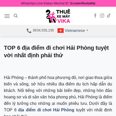
Skip
WhatsApp-Line-Kakao-Wechat ID:
ScooterRentalHp
to
content
Vietnamese
0934.555.195
▼
TOP 6 địa điểm đi chơi Hải Phòng tuyệt
vời nhất định phải thử
Hải Phòng – thành phố hoa phượng đỏ, nơi giao thoa giữa
biển và sông, sở hữu nhiều địa điểm du lịch hấp dẫn du
khách. Nổi tiếng với những bãi biển đẹp, những hòn đảo
hoang sơ và di sản văn hóa phong phú, Hải Phòng là điểm
đến lý tưởng cho những ai muốn phiêu lưu. Dưới đây là
TOP 6
địa điểm đi chơi Hải Phòng
tuyệt vời nhất định