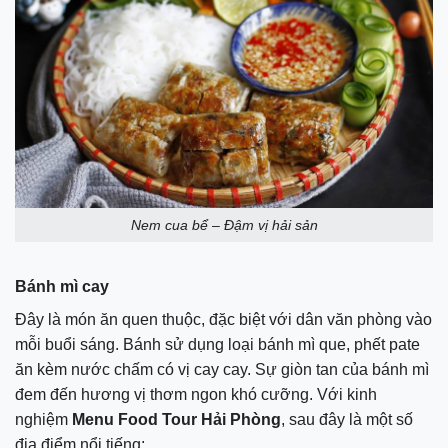
Nem cua bể – Đậm vị hải sản
Bánh mì cay
Đây là món ăn quen thuộc, đặc biệt với dân văn phòng vào
mỗi buổi sáng. Bánh sử dụng loại bánh mì que, phết pate
ăn kèm nước chấm có vị cay cay. Sự giòn tan của bánh mì
đem đến hương vị thơm ngon khó cưỡng. Với kinh
nghiệm
Menu Food Tour Hải Phòng
, sau đây là một số
địa điểm nổi tiếng: