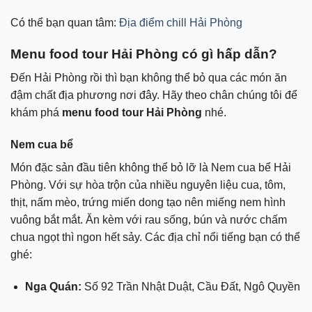
Có thể bạn quan tâm:
Địa điểm chill Hải Phòng
Menu food tour Hải Phòng có gì hấp dẫn?
Đến Hải Phòng rồi thì bạn không thể bỏ qua các món ăn
đậm chất địa phương nơi đây. Hãy theo chân chúng tôi để
khám phá
menu food tour Hải Phòng
nhé.
Nem cua bể
Món đặc sản đầu tiên không thể bỏ lỡ là Nem cua bể Hải
Phòng. Với sự hòa trộn của nhiều nguyên liệu cua, tôm,
thịt, nấm mèo, trứng miến dong tạo nên miếng nem hình
vuông bắt mắt. Ăn kèm với rau sống, bún và nước chấm
chua ngọt thì ngon hết sảy. Các địa chỉ nổi tiếng bạn có thể
ghé:
Nga Quán:
Số 92 Trần Nhật Duật, Cầu Đất, Ngô Quyền