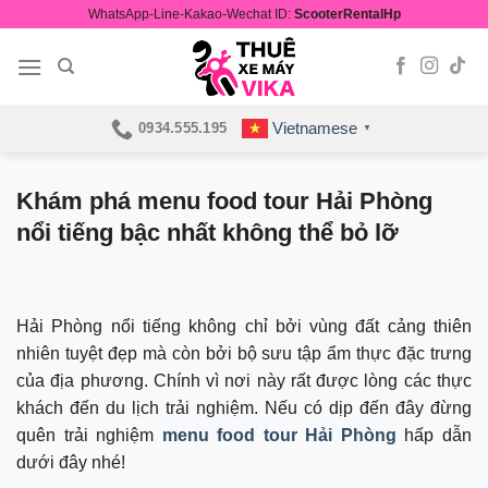
Skip
WhatsApp-Line-Kakao-Wechat ID:
ScooterRentalHp
to
content
Vietnamese
0934.555.195
▼
Khám phá menu food tour Hải Phòng
nổi tiếng bậc nhất không thể bỏ lỡ
Hải Phòng nổi tiếng không chỉ bởi vùng đất cảng thiên
nhiên tuyệt đẹp mà còn bởi bộ sưu tập ẩm thực đặc trưng
của địa phương. Chính vì nơi này rất được lòng các thực
khách đến du lịch trải nghiệm. Nếu có dịp đến đây đừng
quên trải nghiệm
menu food tour Hải Phòng
hấp dẫn
dưới đây nhé!