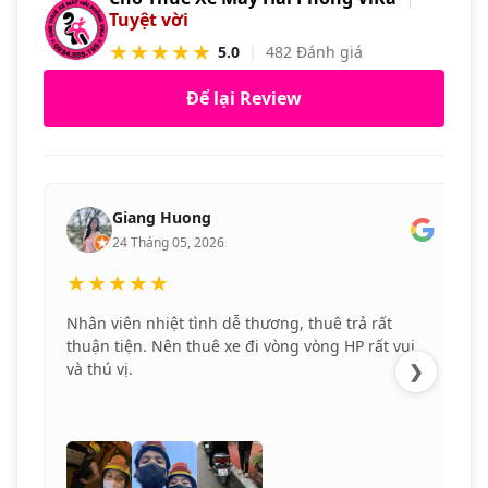
Tuyệt vời
★★★★★
5.0
|
482 Đánh giá
Để lại Review
Giang Huong
24 Tháng 05, 2026
★★★★★
Nhân viên nhiệt tình dễ thương, thuê trả rất
thuận tiện. Nên thuê xe đi vòng vòng HP rất vui
và thú vị.
❯