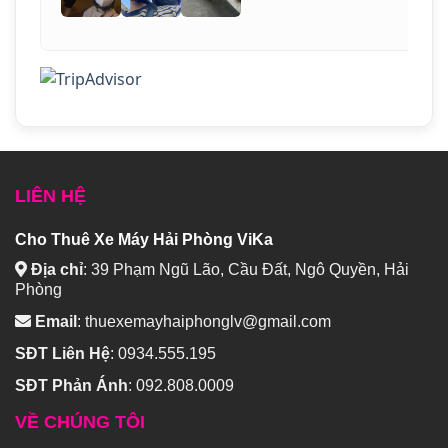
LIÊN HỆ
Cho Thuê Xe Máy Hải Phòng ViKa
Địa chỉ
:
39 Phạm Ngũ Lão, Cầu Đất, Ngô Quyền, Hải
Phòng
Email
:
thuexemayhaiphonglv@gmail.com
SĐT Liên Hệ
:
0934.555.195
SĐT Phản Ánh
:
092.808.0009
VỀ CHÚNG TÔI