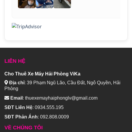
LIÊN HỆ
Cho Thuê Xe Máy Hải Phòng ViKa
Địa chỉ
:
39 Phạm Ngũ Lão, Cầu Đất, Ngô Quyền, Hải
Phòng
Email
:
thuexemayhaiphonglv@gmail.com
SĐT Liên Hệ
:
0934.555.195
SĐT Phản Ánh
:
092.808.0009
VỀ CHÚNG TÔI