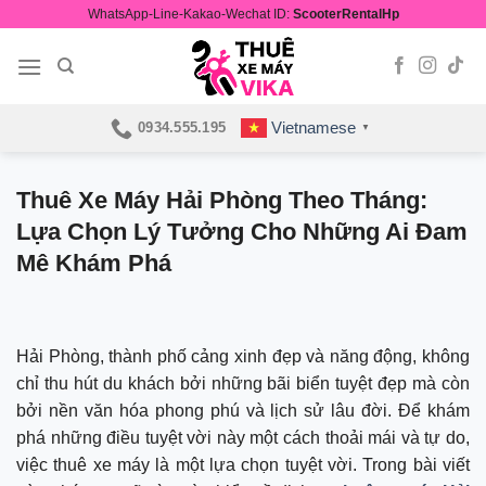
Skip
WhatsApp-Line-Kakao-Wechat ID:
ScooterRentalHp
to
content
Vietnamese
0934.555.195
▼
Thuê Xe Máy Hải Phòng Theo Tháng:
Lựa Chọn Lý Tưởng Cho Những Ai Đam
Mê Khám Phá
Hải Phòng, thành phố cảng xinh đẹp và năng động, không
chỉ thu hút du khách bởi những bãi biển tuyệt đẹp mà còn
bởi nền văn hóa phong phú và lịch sử lâu đời. Để khám
phá những điều tuyệt vời này một cách thoải mái và tự do,
việc thuê xe máy là một lựa chọn tuyệt vời. Trong bài viết