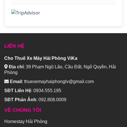
LIÊN HỆ
Cho Thuê Xe Máy Hải Phòng ViKa
Địa chỉ
:
39 Phạm Ngũ Lão, Cầu Đất, Ngô Quyền, Hải
Phòng
Email
:
thuexemayhaiphonglv@gmail.com
SĐT Liên Hệ
:
0934.555.195
SĐT Phản Ánh
:
092.808.0009
VỀ CHÚNG TÔI
Homestay Hải Phòng