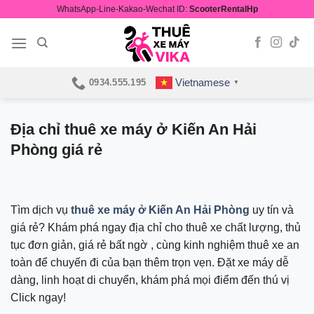
Skip
WhatsApp-Line-Kakao-Wechat ID:
ScooterRentalHp
to
content
Vietnamese
0934.555.195
▼
Địa chỉ thuê xe máy ở Kiến An Hải
Phòng giá rẻ
Tìm dịch vụ
thuê xe máy ở Kiến An Hải Phòng
uy tín và
giá rẻ? Khám phá ngay địa chỉ cho thuê xe chất lượng, thủ
tục đơn giản, giá rẻ bất ngờ , cùng kinh nghiệm thuê xe an
toàn để chuyến đi của bạn thêm trọn vẹn. Đặt xe máy dễ
dàng, linh hoạt di chuyển, khám phá mọi điểm đến thú vị
Click ngay!