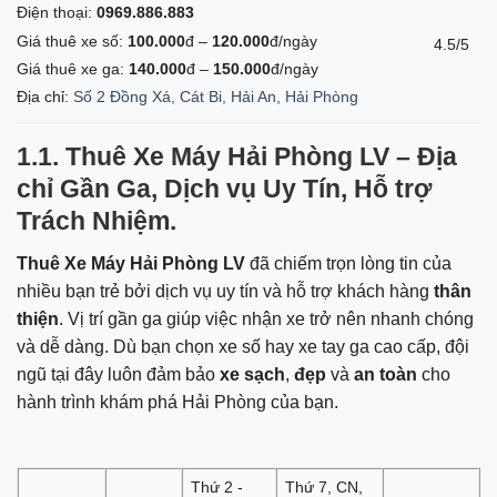
Điện thoại:
0969.886.883
Giá thuê xe số:
100.000
đ –
120.000
đ/ngày
4.5/5
Giá thuê xe ga:
140.000
đ –
150.000
đ/ngày
Địa chỉ:
Số 2 Đồng Xá, Cát Bi, Hải An, Hải Phòng
1.1.
Thuê Xe Máy Hải Phòng LV
– Địa
chỉ Gần Ga, Dịch vụ Uy Tín, Hỗ trợ
Trách Nhiệm.
Thuê Xe Máy Hải Phòng LV
đã chiếm trọn lòng tin của
nhiều bạn trẻ bởi dịch vụ uy tín và hỗ trợ khách hàng
thân
thiện
. Vị trí gần ga giúp việc nhận xe trở nên nhanh chóng
và dễ dàng. Dù bạn chọn xe số hay xe tay ga cao cấp, đội
ngũ tại đây luôn đảm bảo
xe sạch
,
đẹp
và
an toàn
cho
hành trình khám phá Hải Phòng của bạn.
Thứ 2 -
Thứ 7, CN,