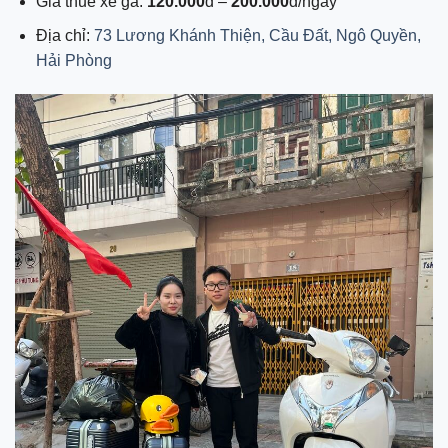
Giá thuê xe ga:
120.000
đ –
200.000
đ/ngày
Địa chỉ:
73 Lương Khánh Thiện, Cầu Đất, Ngô Quyền,
Hải Phòng