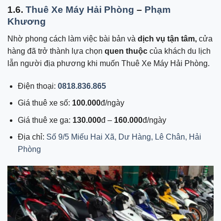
1.6.
Thuê Xe Máy Hải Phòng
–
Phạm
Khương
Nhờ phong cách làm việc bài bản và
dịch vụ tận tâm,
cửa
hàng đã trở thành lựa chọn
quen thuộc
của khách du lịch
lẫn người địa phương khi muốn Thuê Xe Máy Hải Phòng.
Điện thoại:
0818.836.865
Giá thuê xe số:
100.000
đ/ngày
Giá thuê xe ga:
130.000
đ –
160.000
đ/ngày
Địa chỉ:
Số 9/5 Miếu Hai Xã, Dư Hàng, Lê Chân, Hải
Phòng