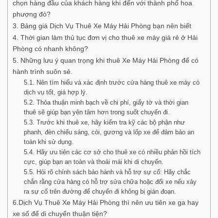
chọn hàng đầu của khách hàng khi đến với thành phố hoa
phượng đỏ?
3. Bảng giá Dịch Vụ Thuê Xe Máy Hải Phòng bạn nên biết
4. Thời gian làm thủ tục đơn vị cho thuê xe máy giá rẻ ở Hải
Phòng có nhanh không?
5. Những lưu ý quan trọng khi thuê Xe Máy Hải Phòng để có
hành trình suôn sẻ.
5.1. Nên tìm hiểu và xác định trước cửa hàng thuê xe máy có
dịch vụ tốt, giá hợp lý.
5.2. Thỏa thuận minh bạch về chi phí, giấy tờ và thời gian
thuê sẽ giúp bạn yên tâm hơn trong suốt chuyến đi.
5.3. Trước khi thuê xe, hãy kiểm tra kỹ các bộ phận như
phanh, đèn chiếu sáng, còi, gương và lốp xe để đảm bảo an
toàn khi sử dụng.
5.4. Hãy ưu tiên các cơ sở cho thuê xe có nhiều phản hồi tích
cực, giúp bạn an toàn và thoải mái khi di chuyển.
5.5. Hỏi rõ chính sách bảo hành và hỗ trợ sự cố: Hãy chắc
chắn rằng cửa hàng có hỗ trợ sửa chữa hoặc đổi xe nếu xảy
ra sự cố trên đường để chuyến đi không bị gián đoạn.
6.Dịch Vụ Thuê Xe Máy Hải Phòng thì nên ưu tiên xe ga hay
xe số để di chuyển thuận tiện?