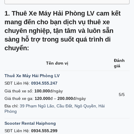
1. Thuê Xe Máy Hải Phòng LV cam kết
mang đến cho bạn dịch vụ thuê xe
chuyên nghiệp, tận tâm và luôn sẵn
sàng hỗ trợ trong suốt quá trình di
chuyển:
Đánh
Tên đơn vị
giá
Thuê Xe Máy Hải Phòng LV
SĐT Liên Hệ:
0934.555.247
Giá thuê xe số:
100.000
đ/ngày
5/5
Giá thuê xe ga:
120.000
đ –
200.000
đ/ngày
Địa chỉ:
39 Phạm Ngũ Lão, Cầu Đất, Ngô Quyền, Hải
Phòng
Scooter Rental Haiphong
SĐT Liên Hệ:
0934.555.299