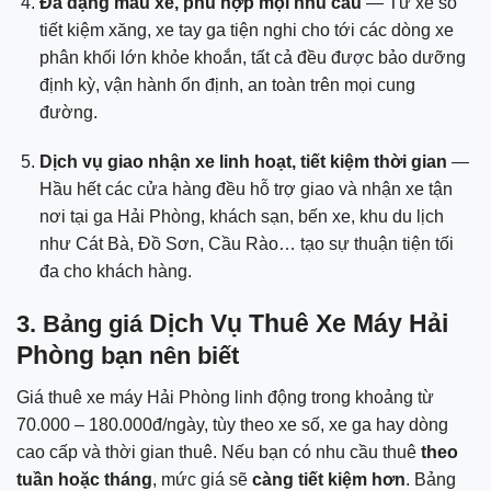
Đa dạng mẫu xe, phù hợp mọi nhu cầu
— Từ xe số
tiết kiệm xăng, xe tay ga tiện nghi cho tới các dòng xe
phân khối lớn khỏe khoắn, tất cả đều được bảo dưỡng
định kỳ, vận hành ổn định, an toàn trên mọi cung
đường.
Dịch vụ giao nhận xe linh hoạt, tiết kiệm thời gian
—
Hầu hết các cửa hàng đều hỗ trợ giao và nhận xe tận
nơi tại ga Hải Phòng, khách sạn, bến xe, khu du lịch
như Cát Bà, Đồ Sơn, Cầu Rào… tạo sự thuận tiện tối
đa cho khách hàng.
Dịch Vụ Thuê Xe Máy Hải
3. Bảng giá
Phòng
bạn nên biết
Giá thuê xe máy Hải Phòng linh động trong khoảng từ
70.000 – 180.000đ/ngày, tùy theo xe số, xe ga hay dòng
cao cấp và thời gian thuê. Nếu bạn có nhu cầu thuê
theo
tuần hoặc tháng
, mức giá sẽ
càng tiết kiệm hơn
. Bảng