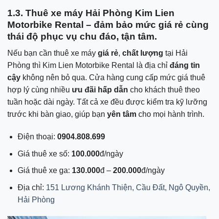
1.3. Thuê xe máy Hải Phòng Kim Lien
Motorbike Rental – đảm bảo mức giá rẻ cùng
thái độ phục vụ chu đáo, tận tâm.
Nếu bạn cần thuê xe máy
giá rẻ
,
chất lượng
tại Hải
Phòng thì Kim Lien Motorbike Rental là địa chỉ
đáng tin
cậy
không nên bỏ qua. Cửa hàng cung cấp mức giá thuê
hợp lý cùng nhiều
ưu đãi hấp dẫn
cho khách thuê theo
tuần hoặc dài ngày. Tất cả xe đều được kiểm tra kỹ lưỡng
trước khi bàn giao, giúp bạn
yên tâm
cho mọi hành trình.
Điện thoại:
0904.808.699
Giá thuê xe số:
100.000
đ/ngày
Giá thuê xe ga:
130.000
đ –
200.000
đ/ngày
Địa chỉ:
151 Lương Khánh Thiện, Cầu Đất, Ngô Quyền,
Hải Phòng