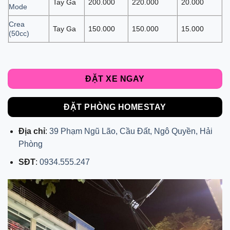
Tay Ga
200.000
220.000
20.000
Mode
Crea
Tay Ga
150.000
150.000
15.000
(50cc)
ĐẶT XE NGAY
ĐẶT PHÒNG HOMESTAY
Địa chỉ
:
39 Phạm Ngũ Lão, Cầu Đất, Ngô Quyền, Hải
Phòng
SĐT
:
0934.555.247