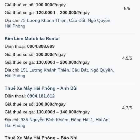
Giá thuê xe số:
100.000
đ/ngày
5/5
Giá thuê xe ga:
120.000
đ –
200.000
đ/ngày
Địa chỉ:
73 Lương Khánh Thiện, Cầu Đất, Ngô Quyền,
Hải Phòng
Kim Lien Motobike Rental
Điện thoại:
0904.808.699
Giá thuê xe số:
100.000
đ/ngày
4.9/5
Giá thuê xe ga:
130.000
đ –
200.000
đ/ngày
Địa chỉ:
151 Lương Khánh Thiện, Cầu Đất, Ngô Quyền,
Hải Phòng
Thuê Xe Máy Hải Phòng – Anh Bùi
Điện thoại:
0904.181.812
Giá thuê xe số:
100.000
đ/ngày
4.7/5
Giá thuê xe ga:
130.000
đ –
140.000
đ/ngày
Địa chỉ:
935 Nguyễn Bỉnh Khiêm, Đông Hải 1, Hải An,
Hải Phòng
Thuê Xe Máy Hải Phòng – Bảo Nhi