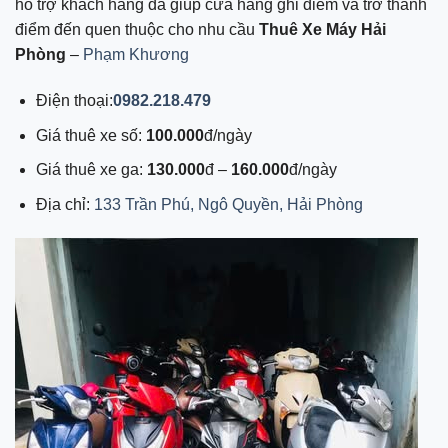
hỗ trợ khách hàng đã giúp cửa hàng ghi điểm và trở thành
điểm đến quen thuộc cho nhu cầu
Thuê Xe Máy Hải
Phòng
–
Phạm Khương
Điện thoại:
0982.218.479
Giá thuê xe số:
100.000
đ/ngày
Giá thuê xe ga:
130.000
đ –
160.000
đ/ngày
Địa chỉ:
133 Trần Phú, Ngô Quyền, Hải Phòng