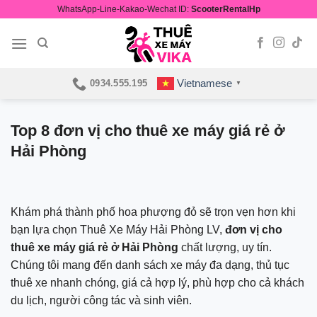
Skip
WhatsApp-Line-Kakao-Wechat ID:
ScooterRentalHp
to
content
Vietnamese
0934.555.195
▼
Top 8 đơn vị cho thuê xe máy giá rẻ ở
Hải Phòng
Khám phá thành phố hoa phượng đỏ sẽ trọn vẹn hơn khi
bạn lựa chọn Thuê Xe Máy Hải Phòng LV,
đơn vị cho
thuê xe máy giá rẻ ở Hải Phòng
chất lượng, uy tín.
Chúng tôi mang đến danh sách xe máy đa dạng, thủ tục
thuê xe nhanh chóng, giá cả hợp lý, phù hợp cho cả khách
du lịch, người công tác và sinh viên.