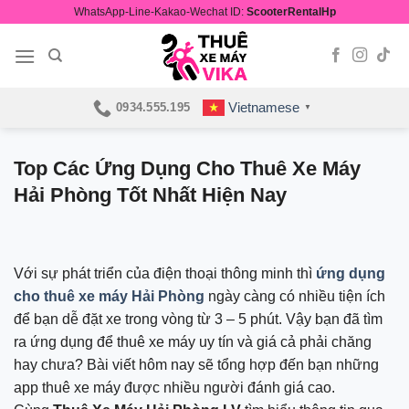
Skip
WhatsApp-Line-Kakao-Wechat ID:
ScooterRentalHp
to
content
Vietnamese
0934.555.195
▼
Top Các Ứng Dụng Cho Thuê Xe Máy
Hải Phòng Tốt Nhất Hiện Nay
Với sự phát triển của điện thoại thông minh thì
ứng dụng
cho thuê xe máy Hải Phòng
ngày càng có nhiều tiện ích
để bạn dễ đặt xe trong vòng từ 3 – 5 phút. Vậy bạn đã tìm
ra ứng dụng để thuê xe máy uy tín và giá cả phải chăng
hay chưa? Bài viết hôm nay sẽ tổng hợp đến bạn những
app thuê xe máy được nhiều người đánh giá cao.