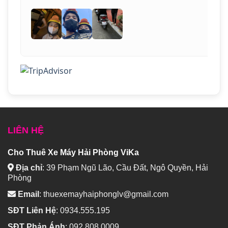
LIÊN HỆ
Cho Thuê Xe Máy Hải Phòng ViKa
Địa chỉ
:
39 Phạm Ngũ Lão, Cầu Đất, Ngô Quyền, Hải
Phòng
Email
:
thuexemayhaiphonglv@gmail.com
SĐT Liên Hệ
:
0934.555.195
SĐT Phản Ánh
:
092.808.0009