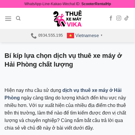
Skip
WhatsApp-Line-Kakao-Wechat ID:
ScooterRentalHp
to
content
Vietnamese
0934.555.195
▼
Bí kíp lựa chọn dịch vụ thuê xe máy ở
Hải Phòng chất lượng
Hiện nay nhu cầu sử dụng
dịch vụ thuê xe máy ở Hải
Phòng
ngày càng tăng do lượng khách đến khu vực này
nhiều hơn. Với sự xuất hiện của nhiều địa điểm cho thuê
trên thị trường, làm thế nào để tìm kiếm được đơn vị chất
lượng và chuyên nghiệp? Cùng nắm bắt câu trả lời qua
chia sẻ về chủ đề này ở bài viết dưới đây.