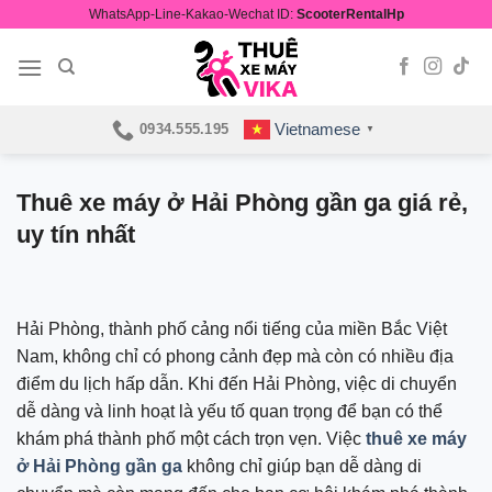
Skip
WhatsApp-Line-Kakao-Wechat ID:
ScooterRentalHp
to
content
Vietnamese
0934.555.195
▼
Thuê xe máy ở Hải Phòng gần ga giá rẻ,
uy tín nhất
Hải Phòng, thành phố cảng nổi tiếng của miền Bắc Việt
Nam, không chỉ có phong cảnh đẹp mà còn có nhiều địa
điểm du lịch hấp dẫn. Khi đến Hải Phòng, việc di chuyển
dễ dàng và linh hoạt là yếu tố quan trọng để bạn có thể
khám phá thành phố một cách trọn vẹn. Việc
thuê xe máy
ở Hải Phòng gần ga
không chỉ giúp bạn dễ dàng di