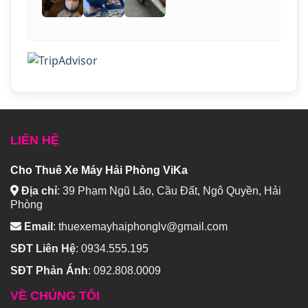
LIÊN HỆ
Cho Thuê Xe Máy Hải Phòng ViKa
Địa chỉ
:
39 Phạm Ngũ Lão, Cầu Đất, Ngô Quyền, Hải
Phòng
Email
:
thuexemayhaiphonglv@gmail.com
SĐT Liên Hệ
:
0934.555.195
SĐT Phản Ánh
:
092.808.0009
VỀ CHÚNG TÔI