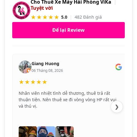
Cho Thuê Xe Máy Hải Phòng ViKa
|
Tuyệt vời
★★★★★
5.0
|
482 Đánh giá
Để lại Review
Giang Huong
06 Tháng 08, 2026
★★★★★
Nhân viên nhiệt tình dễ thương, thuê trả rất
thuận tiện. Nên thuê xe đi vòng vòng HP rất vui
và thú vị.
❯