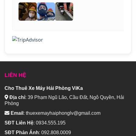
LIÊN HỆ
Cho Thuê Xe Máy Hải Phòng ViKa
Địa chỉ
:
39 Phạm Ngũ Lão, Cầu Đất, Ngô Quyền, Hải
Phòng
Email
:
thuexemayhaiphonglv@gmail.com
SĐT Liên Hệ
:
0934.555.195
SĐT Phản Ánh
:
092.808.0009