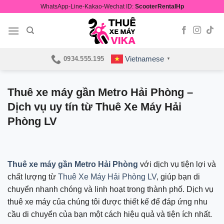
Skip
WhatsApp-Line-Kakao-Wechat ID:
ScooterRentalHp
to
content
Vietnamese
0934.555.195
▼
Thuê xe máy gần Metro Hải Phòng –
Dịch vụ uy tín từ Thuê Xe Máy Hải
Phòng LV
Thuê xe máy gần Metro Hải Phòng
với dịch vụ tiện lợi và
chất lượng từ
Thuê Xe Máy Hải Phòng LV
, giúp bạn di
chuyển nhanh chóng và linh hoạt trong thành phố. Dịch vụ
thuê xe máy của chúng tôi được thiết kế để đáp ứng nhu
cầu di chuyển của bạn một cách hiệu quả và tiện ích nhất.