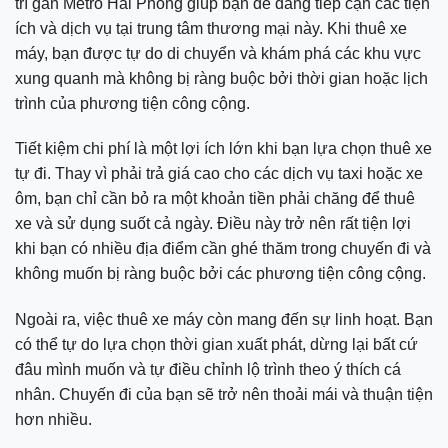
trí gần Metro Hải Phòng giúp bạn dễ dàng tiếp cận các tiện
ích và dịch vụ tại trung tâm thương mại này. Khi thuê xe
máy, bạn được tự do di chuyển và khám phá các khu vực
xung quanh mà không bị ràng buộc bởi thời gian hoặc lịch
trình của phương tiện công cộng.
Tiết kiệm chi phí là một lợi ích lớn khi bạn lựa chọn thuê xe
tự đi. Thay vì phải trả giá cao cho các dịch vụ taxi hoặc xe
ôm, bạn chỉ cần bỏ ra một khoản tiền phải chăng để thuê
xe và sử dụng suốt cả ngày. Điều này trở nên rất tiện lợi
khi bạn có nhiều địa điểm cần ghé thăm trong chuyến đi và
không muốn bị ràng buộc bởi các phương tiện công cộng.
Ngoài ra, việc thuê xe máy còn mang đến sự linh hoạt. Bạn
có thể tự do lựa chọn thời gian xuất phát, dừng lại bất cứ
đâu mình muốn và tự điều chỉnh lộ trình theo ý thích cá
nhân. Chuyến đi của bạn sẽ trở nên thoải mái và thuận tiện
hơn nhiều.