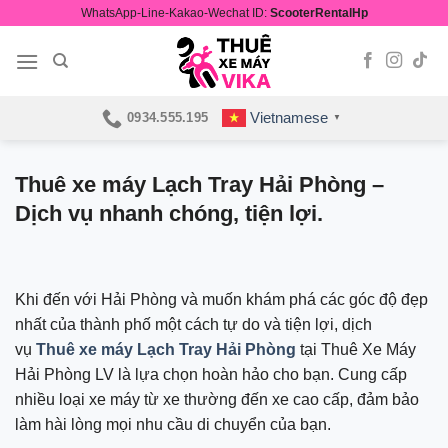
Skip
WhatsApp-Line-Kakao-Wechat ID:
ScooterRentalHp
to
content
Vietnamese
0934.555.195
▼
Thuê xe máy Lạch Tray Hải Phòng –
Dịch vụ nhanh chóng, tiện lợi.
Khi đến với Hải Phòng và muốn khám phá các góc độ đẹp
nhất của thành phố một cách tự do và tiện lợi, dịch
vụ
Thuê xe máy Lạch Tray Hải Phòng
tại Thuê Xe Máy
Hải Phòng LV là lựa chọn hoàn hảo cho bạn. Cung cấp
nhiều loại xe máy từ xe thường đến xe cao cấp, đảm bảo
làm hài lòng mọi nhu cầu di chuyển của bạn.