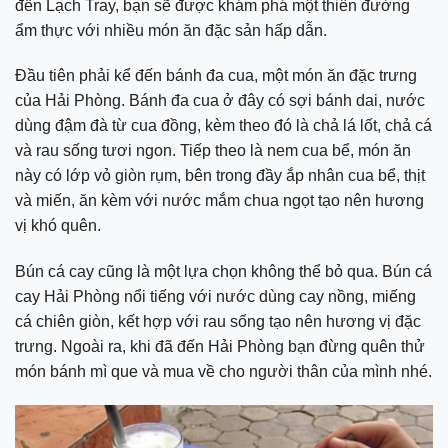
đến Lạch Tray, bạn sẽ được khám phá một thiên đường
ẩm thực với nhiều món ăn đặc sản hấp dẫn.
Đầu tiên phải kể đến bánh đa cua, một món ăn đặc trưng
của Hải Phòng. Bánh đa cua ở đây có sợi bánh dai, nước
dùng đậm đà từ cua đồng, kèm theo đó là chả lá lốt, chả cá
và rau sống tươi ngon. Tiếp theo là nem cua bể, món ăn
này có lớp vỏ giòn rụm, bên trong đầy ắp nhân cua bể, thịt
và miến, ăn kèm với nước mắm chua ngọt tạo nên hương
vị khó quên.
Bún cá cay cũng là một lựa chọn không thể bỏ qua. Bún cá
cay Hải Phòng nổi tiếng với nước dùng cay nồng, miếng
cá chiên giòn, kết hợp với rau sống tạo nên hương vị đặc
trưng. Ngoài ra, khi đã đến Hải Phòng bạn đừng quên thử
món bánh mì que và mua về cho người thân của mình nhé.