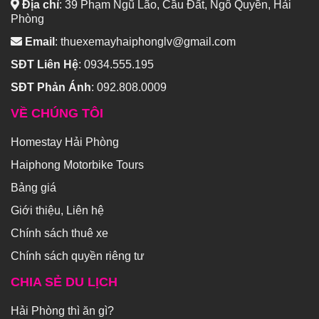
Địa chỉ
:
39 Phạm Ngũ Lão, Cầu Đất, Ngô Quyền, Hải
Phòng
Email
:
thuexemayhaiphonglv@gmail.com
SĐT Liên Hệ
:
0934.555.195
SĐT Phản Ánh
:
092.808.0009
VỀ CHÚNG TÔI
Homestay Hải Phòng
Haiphong Motorbike Tours
Bảng giá
Giới thiệu, Liên hệ
Chính sách thuê xe
Chính sách quyền riêng tư
CHIA SẺ DU LỊCH
Hải Phòng thì ăn gì?