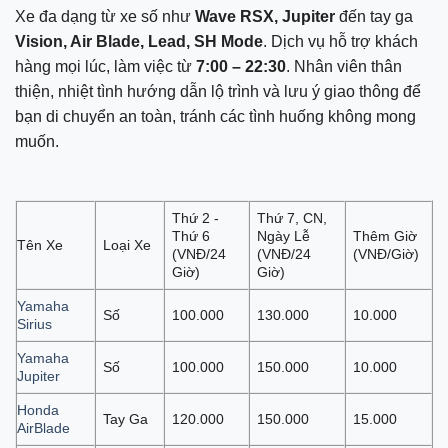
Xe đa dạng từ xe số như
Wave RSX, Jupiter
đến tay ga
Vision, Air Blade, Lead, SH Mode
. Dịch vụ hỗ trợ khách
hàng mọi lúc, làm việc từ
7:00 – 22:30
. Nhân viên thân
thiện, nhiệt tình hướng dẫn lộ trình và lưu ý giao thông để
bạn di chuyển an toàn, tránh các tình huống không mong
muốn.
Thứ 2 -
Thứ 7, CN,
Thứ 6
Ngày Lễ
Thêm Giờ
Tên Xe
Loại Xe
(VNĐ/24
(VNĐ/24
(VNĐ/Giờ)
Giờ)
Giờ)
Yamaha
Số
100.000
130.000
10.000
Sirius
Yamaha
Số
100.000
150.000
10.000
Jupiter
Honda
Tay Ga
120.000
150.000
15.000
AirBlade