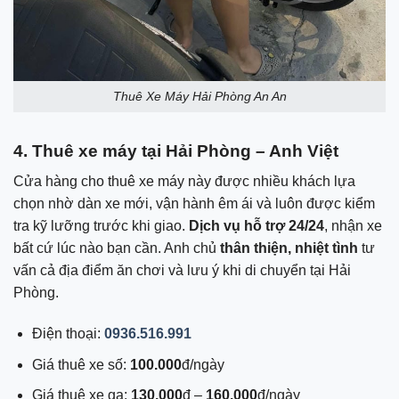
Thuê Xe Máy Hải Phòng An An
4. Thuê xe máy tại Hải Phòng – Anh Việt
Cửa hàng cho thuê xe máy này được nhiều khách lựa
chọn nhờ dàn xe mới, vận hành êm ái và luôn được kiểm
tra kỹ lưỡng trước khi giao.
Dịch vụ hỗ trợ 24/24
, nhận xe
bất cứ lúc nào bạn cần. Anh chủ
thân thiện, nhiệt tình
tư
vấn cả địa điểm ăn chơi và lưu ý khi di chuyển tại Hải
Phòng.
Điện thoại:
0936.516.991
Giá thuê xe số:
100.000
đ/ngày
Giá thuê xe ga:
130.000
đ –
160.000
đ/ngày