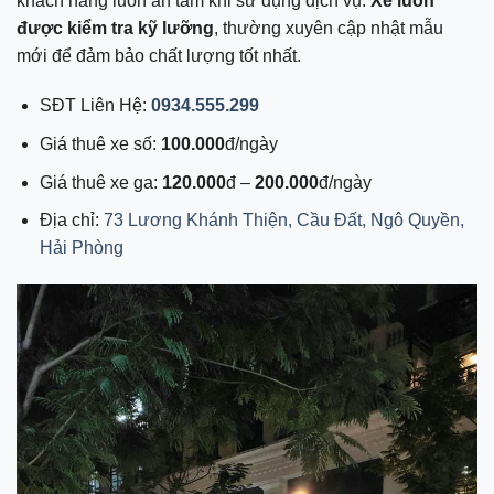
khách hàng luôn an tâm khi sử dụng dịch vụ.
Xe luôn
được kiểm tra kỹ lưỡng
, thường xuyên cập nhật mẫu
mới để đảm bảo chất lượng tốt nhất.
SĐT Liên Hệ:
0934.555.299
Giá thuê xe số:
100.000
đ/ngày
Giá thuê xe ga:
120.000
đ –
200.000
đ/ngày
Địa chỉ:
73 Lương Khánh Thiện, Cầu Đất, Ngô Quyền,
Hải Phòng