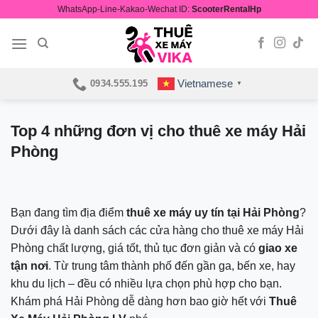
Skip
WhatsApp-Line-Kakao-Wechat ID:
ScooterRentalHp
to
content
Vietnamese
0934.555.195
▼
Top 4 những đơn vị cho thuê xe máy Hải
Phòng
Bạn đang tìm địa điểm
thuê xe máy uy tín tại Hải Phòng
?
Dưới đây là danh sách các cửa hàng cho thuê xe máy Hải
Phòng chất lượng, giá tốt, thủ tục đơn giản và có
giao xe
tận nơi
. Từ trung tâm thành phố đến gần ga, bến xe, hay
khu du lịch – đều có nhiều lựa chọn phù hợp cho bạn.
Khám phá Hải Phòng dễ dàng hơn bao giờ hết với
Thuê