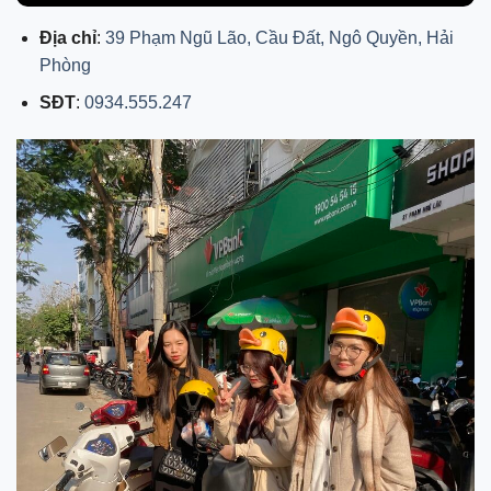
Địa chỉ
:
39 Phạm Ngũ Lão, Cầu Đất, Ngô Quyền, Hải
Phòng
SĐT
:
0934.555.247