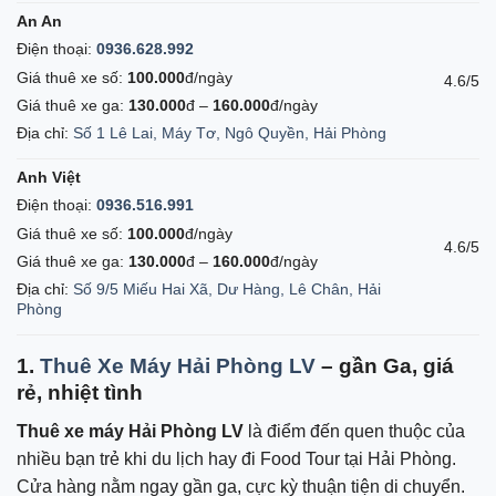
An An
Điện thoại:
0936.628.992
Giá thuê xe số:
100.000
đ/ngày
4.6/5
Giá thuê xe ga:
130.000
đ –
160.000
đ/ngày
Địa chỉ:
Số 1 Lê Lai, Máy Tơ, Ngô Quyền, Hải Phòng
Anh Việt
Điện thoại:
0936.516.991
Giá thuê xe số:
100.000
đ/ngày
4.6/5
Giá thuê xe ga:
130.000
đ –
160.000
đ/ngày
Địa chỉ:
Số 9/5 Miếu Hai Xã, Dư Hàng, Lê Chân, Hải
Phòng
1.
Thuê Xe Máy Hải Phòng LV
– gần Ga, giá
rẻ, nhiệt tình
Thuê xe máy Hải Phòng LV
là điểm đến quen thuộc của
nhiều bạn trẻ khi du lịch hay đi Food Tour tại Hải Phòng.
Cửa hàng nằm ngay gần ga, cực kỳ thuận tiện di chuyển.