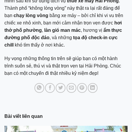
mình sau khi sử dụng dịch vụ
thuê xe máy Hải Phòng
.
Thành phố “không lòng vòng” này thật ra lại rất đáng để
bạn
chạy lòng vòng
bằng xe máy – bởi chỉ khi vi vu trên
chiếc xe nhỏ xinh, bạn mới cảm nhận trọn vẹn được
hơi
thở phố phường
,
làn gió man mác
, hương vị
ẩm thực
đường phố độc đáo
, và những
tọa độ check-in cực
chill
khó tìm thấy ở nơi khác.
Hy vọng những thông tin trên sẽ giúp bạn có một hành
trình suôn sẻ, thú vị và thật trọn vẹn tại Hải Phòng. Chúc
bạn có một chuyến đi thật nhiều kỷ niệm đẹp!
Bài viết liên quan