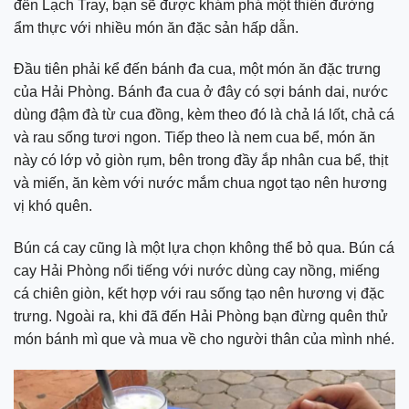
đến Lạch Tray, bạn sẽ được khám phá một thiên đường
ẩm thực với nhiều món ăn đặc sản hấp dẫn.
Đầu tiên phải kể đến bánh đa cua, một món ăn đặc trưng
của Hải Phòng. Bánh đa cua ở đây có sợi bánh dai, nước
dùng đậm đà từ cua đồng, kèm theo đó là chả lá lốt, chả cá
và rau sống tươi ngon. Tiếp theo là nem cua bể, món ăn
này có lớp vỏ giòn rụm, bên trong đầy ắp nhân cua bể, thịt
và miến, ăn kèm với nước mắm chua ngọt tạo nên hương
vị khó quên.
Bún cá cay cũng là một lựa chọn không thể bỏ qua. Bún cá
cay Hải Phòng nổi tiếng với nước dùng cay nồng, miếng
cá chiên giòn, kết hợp với rau sống tạo nên hương vị đặc
trưng. Ngoài ra, khi đã đến Hải Phòng bạn đừng quên thử
món bánh mì que và mua về cho người thân của mình nhé.