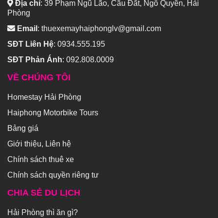
Địa chỉ
:
39 Phạm Ngũ Lão, Cầu Đất, Ngô Quyền, Hải
Phòng
Email
:
thuexemayhaiphonglv@gmail.com
SĐT Liên Hệ
:
0934.555.195
SĐT Phản Ánh
:
092.808.0009
VỀ CHÚNG TÔI
Homestay Hải Phòng
Haiphong Motorbike Tours
Bảng giá
Giới thiệu, Liên hệ
Chính sách thuê xe
Chính sách quyền riêng tư
CHIA SẺ DU LỊCH
Hải Phòng thì ăn gì?