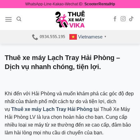
Skip
WhatsApp-Line-Kakao-Wechat ID:
ScooterRentalHp
to
content
Vietnamese
0934.555.195
▼
Thuê xe máy Lạch Tray Hải Phòng –
Dịch vụ nhanh chóng, tiện lợi.
Khi đến với Hải Phòng và muốn khám phá các góc độ đẹp
nhất của thành phố một cách tự do và tiện lợi, dịch
vụ
Thuê xe máy Lạch Tray Hải Phòng
tại Thuê Xe Máy
Hải Phòng LV là lựa chọn hoàn hảo cho bạn. Cung cấp
nhiều loại xe máy từ xe thường đến xe cao cấp, đảm bảo
làm hài lòng mọi nhu cầu di chuyển của bạn.